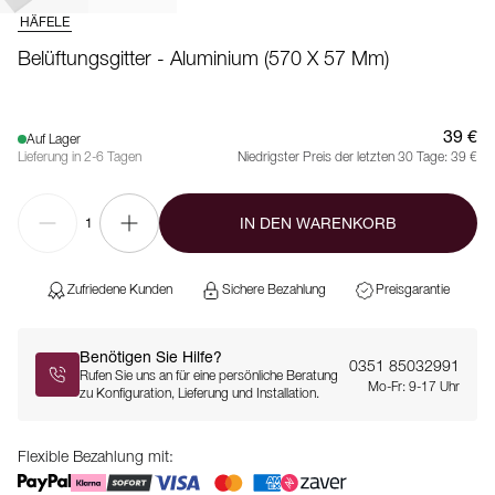
HÄFELE
Belüftungsgitter - Aluminium (570 X 57 Mm)
39 €
Auf Lager
Lieferung in 2-6 Tagen
Niedrigster Preis der letzten 30 Tage:
39 €
IN DEN WARENKORB
1
Zufriedene Kunden
Sichere Bezahlung
Preisgarantie
Benötigen Sie Hilfe?
0351 85032991
Rufen Sie uns an für eine persönliche Beratung
Mo-Fr: 9-17 Uhr
zu Konfiguration, Lieferung und Installation.
Flexible Bezahlung mit: