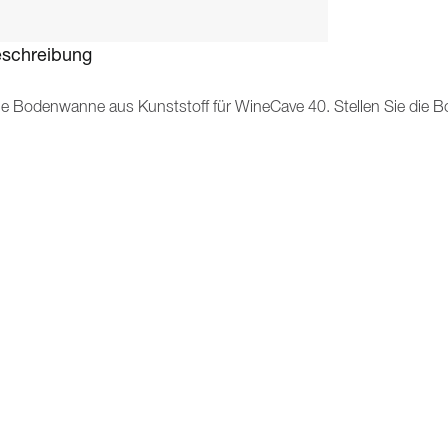
schreibung
ne Bodenwanne aus Kunststoff für WineCave 40. Stellen Sie die 
hutz vor Wasserschäden im Boden oder in der Küche zu sorgen! 
nte hin abläuft. Auf diese Weise entdecken Sie auch kleinere Was
cht entleeren und reinigen.
Material: Kunststoff
Farbe: Durchsichtig
Maße: 400 x 545 mm
UNSERE PRODUKTE
INFO