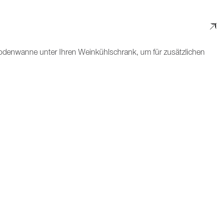
Bodenwanne unter Ihren Weinkühlschrank, um für zusätzlichen
Die Bodenwanne ist so geformt, dass Wasser zur vorderen
serschäden frühzeitig. Die Wanne lässt sich außerdem sehr
KONTAKTIEREN SIE UNS