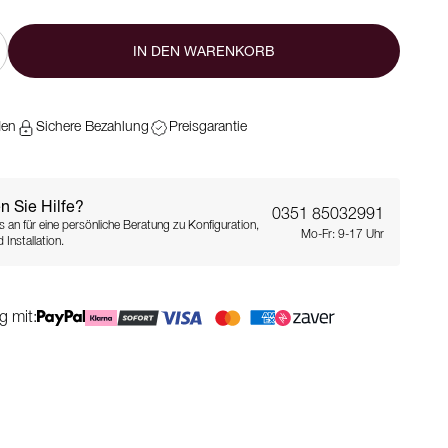
IN DEN WARENKORB
den
Sichere Bezahlung
Preisgarantie
n Sie Hilfe?
0351 85032991
s an für eine persönliche Beratung zu Konfiguration,
Mo-Fr: 9-17 Uhr
 Installation.
g mit: