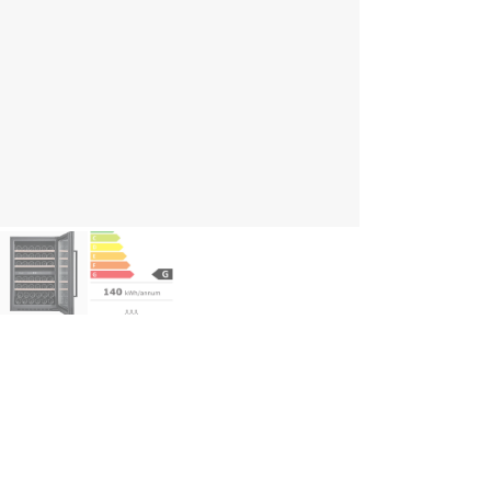
ghlights
Platz für 42 Flaschen
Einzigartige vollverglaste, schwarze Oberfläche
UV-geschützte Glastür gegen schädliches Licht
Geräuschpegel von 39 dB