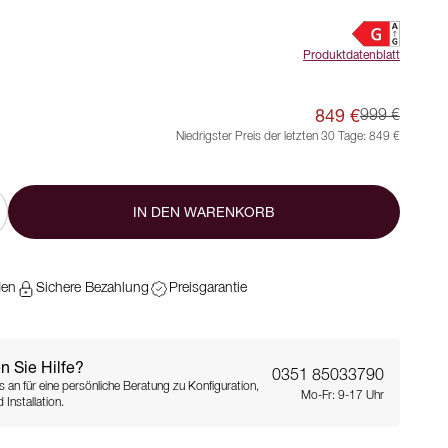
Produktdatenblatt
849 €
999 €
Niedrigster Preis der letzten 30 Tage:
849 €
IN DEN WARENKORB
den
Sichere Bezahlung
Preisgarantie
n Sie Hilfe?
0351 85033790
s an für eine persönliche Beratung zu Konfiguration,
Mo-Fr: 9-17 Uhr
 Installation.