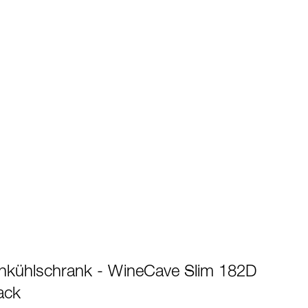
nkühlschrank - WineCave Slim 182D
ack