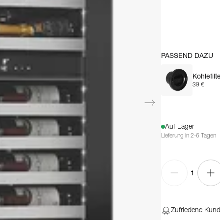
PASSEND DAZU
Kohlefilt
39 €
Auf Lager
Lieferung in 2-6 Tagen
1
Zufriedene Kun