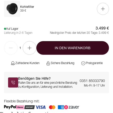
Kohlefilter
39 €
3.499 €
Auf Lager
Lieferung in 2-6 Tagen
Niedrigster Preis der letzten 30 Tage:
3.499 €
IN DEN WARENKORB
1
Zufriedene Kunden
Sichere Bezahlung
Preisgarantie
Benötigen Sie Hilfe?
0351 85033790
Rufen Sie uns an für eine persönliche Beratung
Mo-Fr: 9-17 Uhr
zu Konfiguration, Lieferung und Installation.
Flexible Bezahlung mit: