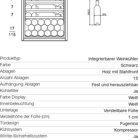
Integrierbarer Weinkühler
Produkttyp
Schwarz
Farbe
Holz mit Stahlfront
Ablagen
15
Anzahl Ablagen
Fest und herausziehbar
Aufhängung Ablagen
Ja
Kohlefilter
Weiß
Farbe Display
Weiß
Innenbeleuchtung
Verstellbare Füße
Unterlage
1 cm
Verstellhöhe der Füße (cm)
Fugenlos
Türdesign
Kompressor
Kühlsystem
Ja
Winter-Sicherheitssystem