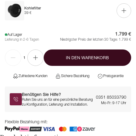
Kohlefilter
39 €
1.799 €
Auf Lager
Lieferung in 2-6 Tagen
Niedrigster Preis der letzten 30 Tage:
1.799 €
IN DEN WARENKORB
1
Zufriedene Kunden
Sichere Bezahlung
Preisgarantie
Benötigen Sie Hilfe?
0351 85033790
Rufen Sie uns an für eine persönliche Beratung
Mo-Fr: 9-17 Uhr
zu Konfiguration, Lieferung und Installation.
Flexible Bezahlung mit: