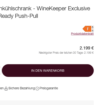
nkühlschrank - WineKeeper Exclusive
Ready Push-Pull
Produktdatenblatt
2.199 €
Niedrigster Preis der letzten 30 Tage:
2.199 €
IN DEN WARENKORB
den
Sichere Bezahlung
Preisgarantie