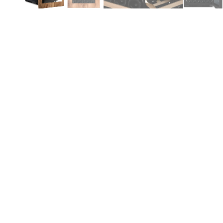
Produktinformationen
Hi
Be
Wä
Er
wä
Spezifikationen
Na