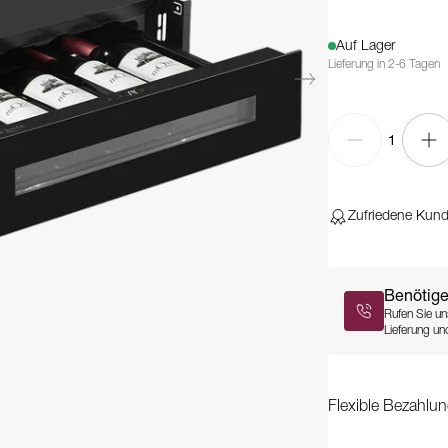
Auf Lager
Lieferung in 2-6 Tagen
1
Zufriedene Kun
Benötige
Rufen Sie un
Lieferung und
Flexible Bezahlun