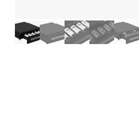
Produktinformationen
Hi
Be
Er
wä