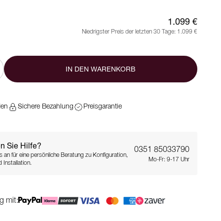
1.099 €
Niedrigster Preis der letzten 30 Tage:
1.099 €
IN DEN WARENKORB
den
Sichere Bezahlung
Preisgarantie
n Sie Hilfe?
0351 85033790
s an für eine persönliche Beratung zu Konfiguration,
Mo-Fr: 9-17 Uhr
 Installation.
g mit: