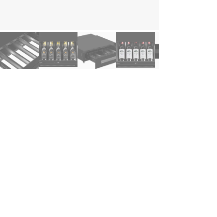
ghlights
Einfache Installation dank hinter der Tür versteckter Frontbelüftun
Standardisierte Masse für eine nahtlose Integration in Ihre Küche
Besonders leiser Betrieb für eine ungestörte Atmosphäre
UV-geschützte Glastür gegen schädliches Licht
Inklusive Kohlefilter, der die Luft frisch und sauber hält
Inverter-Kompressor
schreibung
halten Sie bis zu 5 Jahre Garantie, wenn Sie einen W
hlen!