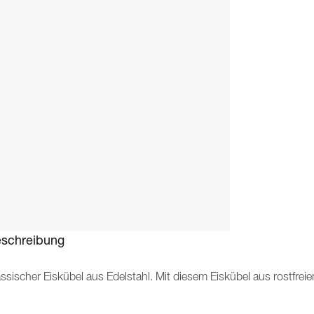
schreibung
assischer Eiskübel aus Edelstahl. Mit diesem Eiskübel aus rostfr
n 21,5 cm hat, können Sie Ihre Flaschen während der Party oder