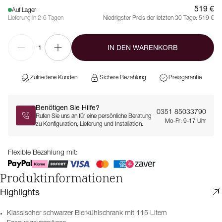
519 €
Auf Lager
Lieferung in 2-6 Tagen
Niedrigster Preis der letzten 30 Tage:
519 €
IN DEN WARENKORB
1
Zufriedene Kunden
Sichere Bezahlung
Preisgarantie
Benötigen Sie Hilfe?
0351 85033790
Rufen Sie uns an für eine persönliche Beratung
Mo-Fr: 9-17 Uhr
zu Konfiguration, Lieferung und Installation.
Flexible Bezahlung mit:
Produktinformationen
Highlights
Klassischer schwarzer Bierkühlschrank mit 115 Litern