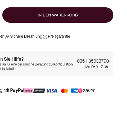
IN DEN WARENKORB
den
Sichere Bezahlung
Preisgarantie
n Sie Hilfe?
0351 85033790
s an für eine persönliche Beratung zu Konfiguration,
Mo-Fr: 9-17 Uhr
 Installation.
g mit: