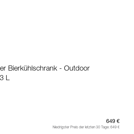
er Bierkühlschrank - Outdoor
63 L
649 €
Niedrigster Preis der letzten 30 Tage:
649 €