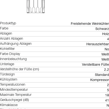
Freistehende Weinkühler
Produkttyp
Schwarz
Farbe
Holz
Ablagen
4
Anzahl Ablagen
Herausziehbar
Aufhängung Ablagen
No
Kohlefilter
Weiß
Farbe Display
Weiß
Innenbeleuchtung
Verstellbare Füße
Unterlage
2.2
Verstellhöhe der Füße (cm)
Standard
Türdesign
Kompressor
Kühlsystem
2
Temperaturzonen
5
Mindesttemperatur
18
Maximale Temperatur
41
Geräuschpegel (dB)
N
Klimaklasse