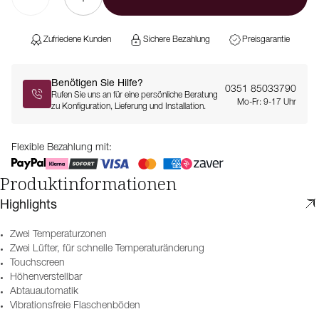
Zufriedene Kunden
Sichere Bezahlung
Preisgarantie
Benötigen Sie Hilfe?
0351 85033790
Rufen Sie uns an für eine persönliche Beratung
Mo-Fr: 9-17 Uhr
zu Konfiguration, Lieferung und Installation.
Flexible Bezahlung mit:
Produktinformationen
Highlights
Zwei Temperaturzonen
Zwei Lüfter, für schnelle Temperaturänderung
Touchscreen
Höhenverstellbar
Abtauautomatik
Vibrationsfreie Flaschenböden