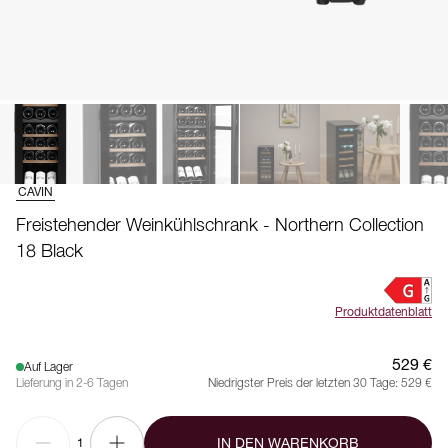
CAVIN
Freistehender Weinkühlschrank - Northern Collection
18 Black
Produktdatenblatt
529 €
Auf Lager
Lieferung in 2-6 Tagen
Niedrigster Preis der letzten 30 Tage:
529 €
IN DEN WARENKORB
1