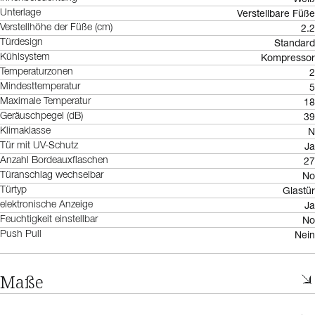
Verstellbare Füße
Unterlage
2.2
Verstellhöhe der Füße (cm)
Standard
Türdesign
Kompressor
Kühlsystem
2
Temperaturzonen
5
Mindesttemperatur
18
Maximale Temperatur
39
Geräuschpegel (dB)
N
Klimaklasse
Ja
Tür mit UV-Schutz
27
Anzahl Bordeauxflaschen
No
Türanschlag wechselbar
Glastür
Türtyp
Ja
elektronische Anzeige
No
Feuchtigkeit einstellbar
Nein
Push Pull
Maße