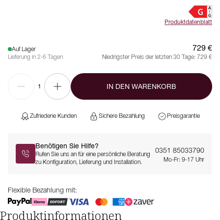
Produktdatenblatt
729 €
Auf Lager
Lieferung in 2-6 Tagen
Niedrigster Preis der letzten 30 Tage:
729 €
IN DEN WARENKORB
1
Zufriedene Kunden
Sichere Bezahlung
Preisgarantie
Benötigen Sie Hilfe?
0351 85033790
Rufen Sie uns an für eine persönliche Beratung
Mo-Fr: 9-17 Uhr
zu Konfiguration, Lieferung und Installation.
Flexible Bezahlung mit:
Produktinformationen