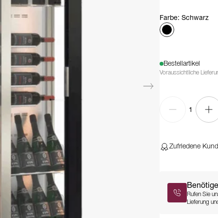
Farbe
:
Schwarz
Bestellartikel
Voraussichtliche Liefer
1
Zufriedene Kun
Benötige
Rufen Sie un
Lieferung und