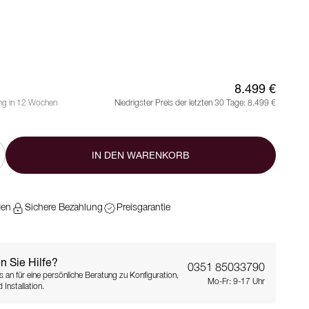
8.499 €
ung in 12 Wochen
Niedrigster Preis der letzten 30 Tage:
8.499 €
IN DEN WARENKORB
den
Sichere Bezahlung
Preisgarantie
n Sie Hilfe?
0351 85033790
s an für eine persönliche Beratung zu Konfiguration,
Mo-Fr: 9-17 Uhr
 Installation.