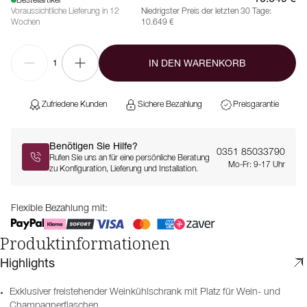
Bestellartikel
Voraussichtliche Lieferung in 12
Niedrigster Preis der letzten 30 Tage:
Wochen
10.649 €
IN DEN WARENKORB
1
Zufriedene Kunden
Sichere Bezahlung
Preisgarantie
Benötigen Sie Hilfe?
0351 85033790
Rufen Sie uns an für eine persönliche Beratung
Mo-Fr: 9-17 Uhr
zu Konfiguration, Lieferung und Installation.
Flexible Bezahlung mit:
Produktinformationen
Highlights
Exklusiver freistehender Weinkühlschrank mit Platz für Wein- und
Champagnerflaschen