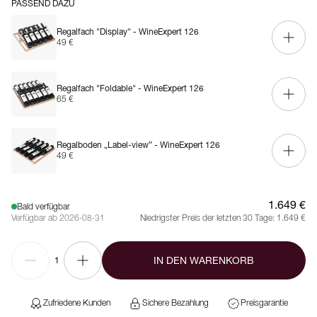
PASSEND DAZU
Regalfach "Display" - WineExpert 126
49 €
Regalfach "Foldable" - WineExpert 126
65 €
Regalboden „Label-view” - WineExpert 126
49 €
1.649 €
Bald verfügbar
Verfügbar ab 2026-08-31
Niedrigster Preis der letzten 30 Tage:
1.649 €
IN DEN WARENKORB
1
Zufriedene Kunden
Sichere Bezahlung
Preisgarantie