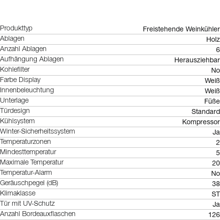
Freistehende Weinkühler
Produkttyp
Holz
Ablagen
6
Anzahl Ablagen
Herausziehbar
Aufhängung Ablagen
No
Kohlefilter
Weiß
Farbe Display
Weiß
Innenbeleuchtung
Füße
Unterlage
Standard
Türdesign
Kompressor
Kühlsystem
Ja
Winter-Sicherheitssystem
2
Temperaturzonen
5
Mindesttemperatur
20
Maximale Temperatur
No
Temperatur-Alarm
38
Geräuschpegel (dB)
ST
Klimaklasse
Ja
Tür mit UV-Schutz
126
Anzahl Bordeauxflaschen