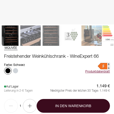
MQUVÉE
Freistehender Weinkühlschrank - WineExpert 66
Farbe
:
Schwarz
Produktdatenblatt
1.149 €
Auf Lager
Lieferung in 2-6 Tagen
Niedrigster Preis der letzten 30 Tage:
1.149 €
IN DEN WARENKORB
1