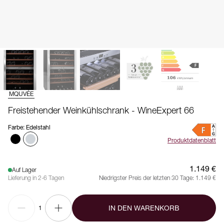
MQUVÉE
Freistehender Weinkühlschrank - WineExpert 66
Farbe
:
Edelstahl
Produktdatenblatt
1.149 €
Auf Lager
Lieferung in 2-6 Tagen
Niedrigster Preis der letzten 30 Tage:
1.149 €
IN DEN WARENKORB
1