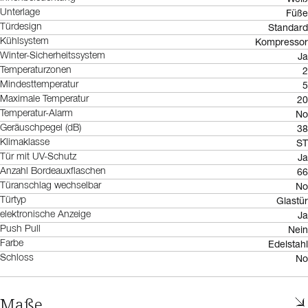
Füße
Unterlage
Standard
Türdesign
Kompressor
Kühlsystem
Ja
Winter-Sicherheitssystem
2
Temperaturzonen
5
Mindesttemperatur
20
Maximale Temperatur
No
Temperatur-Alarm
38
Geräuschpegel (dB)
ST
Klimaklasse
Ja
Tür mit UV-Schutz
66
Anzahl Bordeauxflaschen
No
Türanschlag wechselbar
Glastür
Türtyp
Ja
elektronische Anzeige
Nein
Push Pull
Edelstahl
Farbe
No
Schloss
Maße