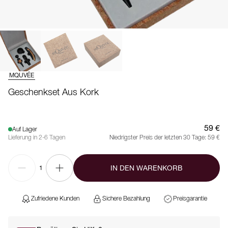
MQUVÉE
Geschenkset Aus Kork
59 €
Auf Lager
Lieferung in 2-6 Tagen
Niedrigster Preis der letzten 30 Tage:
59 €
IN DEN WARENKORB
1
Zufriedene Kunden
Sichere Bezahlung
Preisgarantie