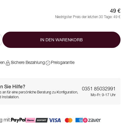
49 €
Niedrigster Preis der letzten 30 Tage:
49 €
IN DEN WARENKORB
den
Sichere Bezahlung
Preisgarantie
n Sie Hilfe?
0351 85032991
s an für eine persönliche Beratung zu Konfiguration,
Mo-Fr: 9-17 Uhr
 Installation.
g mit: