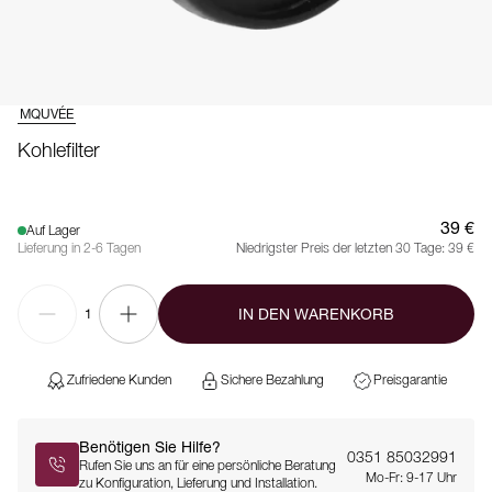
MQUVÉE
Kohlefilter
39 €
Auf Lager
Lieferung in 2-6 Tagen
Niedrigster Preis der letzten 30 Tage:
39 €
IN DEN WARENKORB
1
Zufriedene Kunden
Sichere Bezahlung
Preisgarantie
Benötigen Sie Hilfe?
0351 85032991
Rufen Sie uns an für eine persönliche Beratung
Mo-Fr: 9-17 Uhr
zu Konfiguration, Lieferung und Installation.