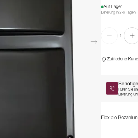
Auf Lager
Lieferung in 2-6 Tagen
1
Zufriedene Kun
Benötige
Rufen Sie un
Lieferung und
Flexible Bezahlun