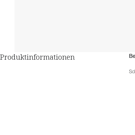
Produktinformationen
Be
Sc
hö
Kä
Spezifikationen
Na
di