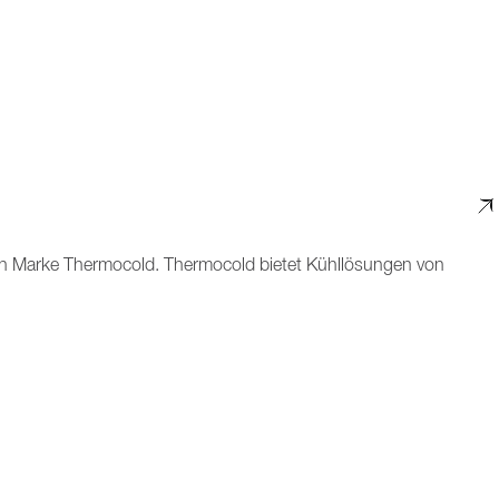
en Marke Thermocold. Thermocold bietet Kühllösungen von
llen Gebrauch. Seit 35 Jahren entwickelt Thermocold
em niedrigsten Stromverbrauch auf dem Markt aus.
ng, Maßen, Gewicht und weiteren Spezifikationen. Klicken Sie auf