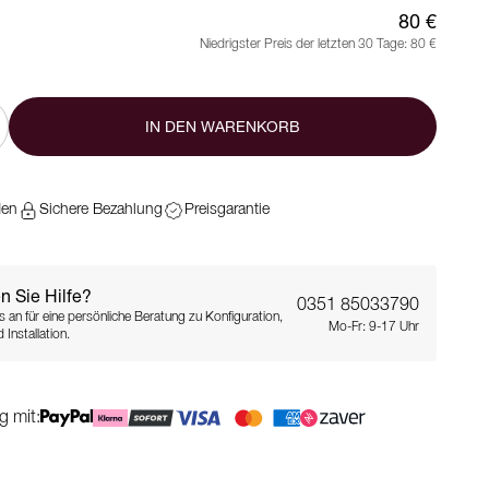
80 €
Niedrigster Preis der letzten 30 Tage:
80 €
IN DEN WARENKORB
den
Sichere Bezahlung
Preisgarantie
n Sie Hilfe?
0351 85033790
s an für eine persönliche Beratung zu Konfiguration,
Mo-Fr: 9-17 Uhr
 Installation.
g mit: