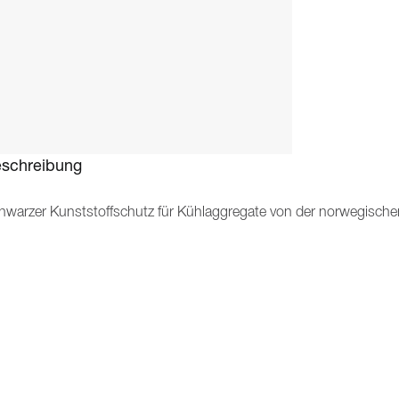
schreibung
hwarzer Kunststoffschutz für Kühlaggregate von der norwegisch
chster Qualität, sowohl für den privaten als auch den professione
lteprodukte und zeichnet sich durch hochwertige Produkte mit d
chfolgend finden Sie alle Informationen zu Funktionen, Lieferumfa
e Pfeile, um zusätzliche Informationen anzuzeigen.