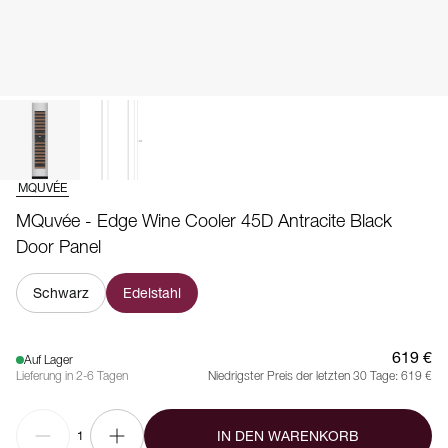
MQUVÉE
MQuvée - Edge Wine Cooler 45D Antracite Black
Door Panel
Schwarz
Edelstahl
619 €
Auf Lager
Lieferung in 2-6 Tagen
Niedrigster Preis der letzten 30 Tage:
619 €
IN DEN WARENKORB
1