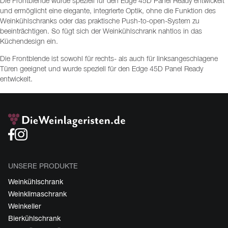
Die Frontblende wurde speziell für den Edge 45D Panel Ready entwickelt
und ermöglicht eine elegante, integrierte Optik, ohne die Funktion des
Weinkühlschranks oder das praktische Push-to-open-System zu
beeinträchtigen. So fügt sich der Weinkühlschrank nahtlos in das
Küchendesign ein.
Die Frontblende ist sowohl für rechts- als auch für linksangeschlagene
Türen geeignet und wurde speziell für den Edge 45D Panel Ready
entwickelt.
UNSERE PRODUKTE
Weinkühlschrank
Weinklimaschrank
Weinkeller
Bierkühlschrank