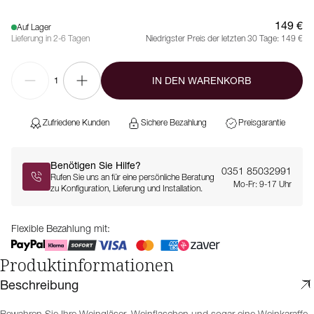
149 €
Auf Lager
Lieferung in 2-6 Tagen
Niedrigster Preis der letzten 30 Tage:
149 €
IN DEN WARENKORB
1
Zufriedene Kunden
Sichere Bezahlung
Preisgarantie
Benötigen Sie Hilfe?
0351 85032991
Rufen Sie uns an für eine persönliche Beratung
Mo-Fr: 9-17 Uhr
zu Konfiguration, Lieferung und Installation.
Flexible Bezahlung mit:
Produktinformationen
Beschreibung