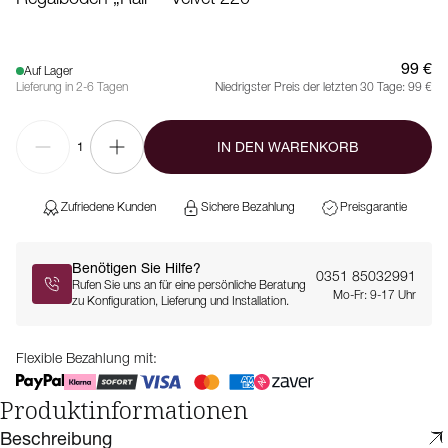
99 €
Auf Lager
Lieferung in 2-6 Tagen
Niedrigster Preis der letzten 30 Tage:
99 €
IN DEN WARENKORB
1
Zufriedene Kunden
Sichere Bezahlung
Preisgarantie
Benötigen Sie Hilfe?
0351 85032991
Rufen Sie uns an für eine persönliche Beratung
Mo-Fr: 9-17 Uhr
zu Konfiguration, Lieferung und Installation.
Flexible Bezahlung mit:
Produktinformationen
Beschreibung