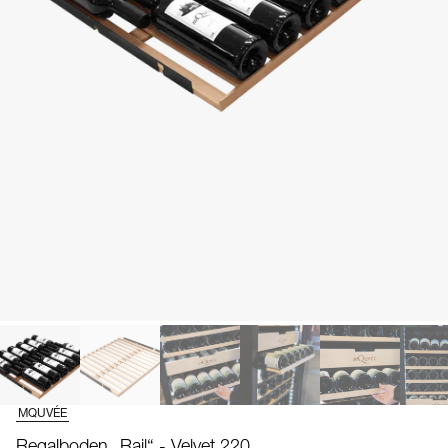
MQUVÉE
Regalboden „Rail“ - Velvet 220