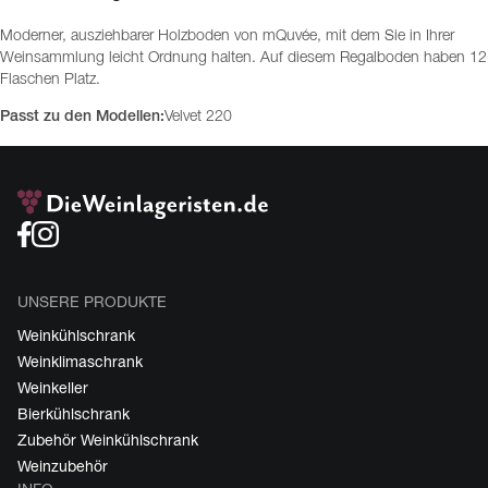
Moderner, ausziehbarer Holzboden von mQuvée, mit dem Sie in Ihrer
Weinsammlung leicht Ordnung halten. Auf diesem Regalboden haben 12
Flaschen Platz.
Passt zu den Modellen:
Velvet 220
UNSERE PRODUKTE
Weinkühlschrank
Weinklimaschrank
Weinkeller
Bierkühlschrank
Zubehör Weinkühlschrank
Weinzubehör