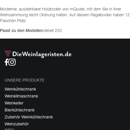
Moderner, ausziehbarer Holzboden von mQuvée, mit dem Sie in Ihrer
Weinsammlung leicht Ordnung halten. Auf diesem Regalboden haben 12
Flaschen Platz.
Passt zu den Modellen:
Velvet 220
UNSERE PRODUKTE
Weinkühlschrank
Weinklimaschrank
Weinkeller
Bierkühlschrank
Zubehör Weinkühlschrank
Weinzubehör
INFO