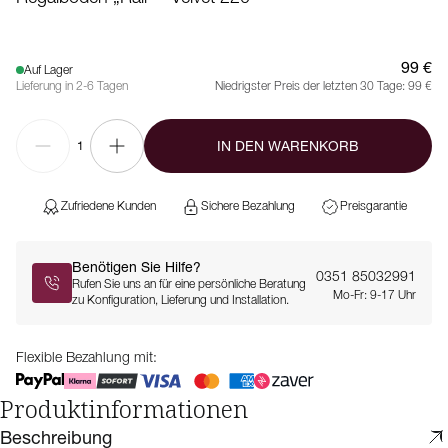
99 €
Auf Lager
Lieferung in 2-6 Tagen
Niedrigster Preis der letzten 30 Tage:
99 €
IN DEN WARENKORB
1
Zufriedene Kunden
Sichere Bezahlung
Preisgarantie
Benötigen Sie Hilfe?
0351 85032991
Rufen Sie uns an für eine persönliche Beratung
Mo-Fr: 9-17 Uhr
zu Konfiguration, Lieferung und Installation.
Flexible Bezahlung mit:
Produktinformationen
Beschreibung