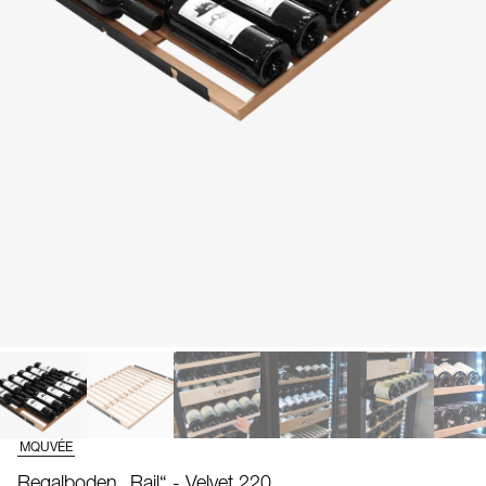
MQUVÉE
Regalboden „Rail“ - Velvet 220