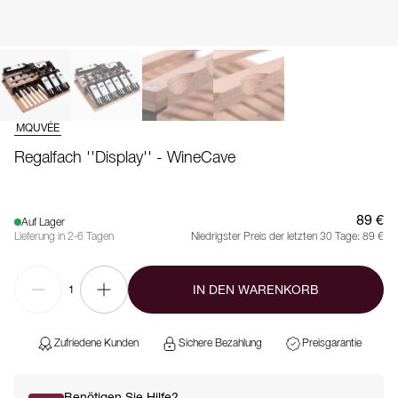
MQUVÉE
Regalfach ''Display'' - WineCave
89 €
Auf Lager
Lieferung in 2-6 Tagen
Niedrigster Preis der letzten 30 Tage:
89 €
IN DEN WARENKORB
1
Zufriedene Kunden
Sichere Bezahlung
Preisgarantie
Benötigen Sie Hilfe?