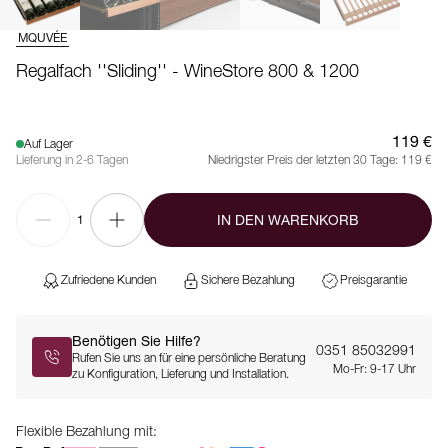
MQUVÉE
Regalfach ''Sliding'' - WineStore 800 & 1200
119 €
Auf Lager
Lieferung in 2-6 Tagen
Niedrigster Preis der letzten 30 Tage:
119 €
IN DEN WARENKORB
1
Zufriedene Kunden
Sichere Bezahlung
Preisgarantie
Benötigen Sie Hilfe?
0351 85032991
Rufen Sie uns an für eine persönliche Beratung
Mo-Fr: 9-17 Uhr
zu Konfiguration, Lieferung und Installation.
Flexible Bezahlung mit: