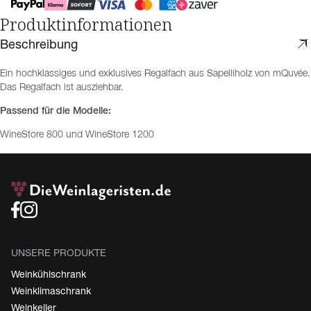
Produktinformationen
Beschreibung
Ein hochklassiges und exklusives Regalfach aus Sapelliholz von mQuvée.
Das Regalfach ist ausziehbar.
Passend für die Modelle:
WineStore 800 und WineStore 1200
UNSERE PRODUKTE
Weinkühlschrank
Weinklimaschrank
Weinkeller