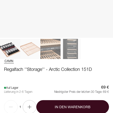
CAVIN
Regalfach ''Storage'' - Arctic Collection 151D
69 €
Auf Lager
Lieferung in 2-6 Tagen
Niedrigster Preis der letzten 30 Tage:
69 €
IN DEN WARENKORB
1