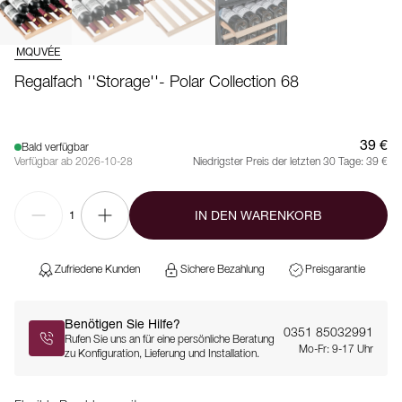
MQUVÉE
Regalfach ''Storage''- Polar Collection 68
39 €
Bald verfügbar
Verfügbar ab 2026-10-28
Niedrigster Preis der letzten 30 Tage:
39 €
IN DEN WARENKORB
1
Zufriedene Kunden
Sichere Bezahlung
Preisgarantie
Benötigen Sie Hilfe?
0351 85032991
Rufen Sie uns an für eine persönliche Beratung
Mo-Fr: 9-17 Uhr
zu Konfiguration, Lieferung und Installation.