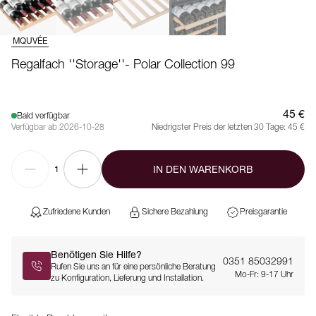
MQUVÉE
Regalfach ''Storage''- Polar Collection 99
45 €
Bald verfügbar
Verfügbar ab 2026-10-28
Niedrigster Preis der letzten 30 Tage:
45 €
IN DEN WARENKORB
1
Zufriedene Kunden
Sichere Bezahlung
Preisgarantie
Benötigen Sie Hilfe?
0351 85032991
Rufen Sie uns an für eine persönliche Beratung
Mo-Fr: 9-17 Uhr
zu Konfiguration, Lieferung und Installation.