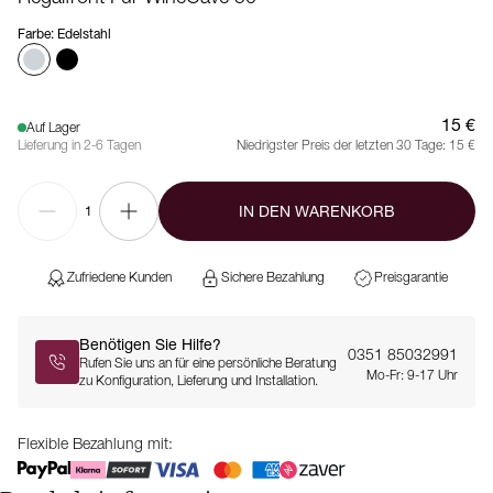
Farbe
:
Edelstahl
15 €
Auf Lager
Lieferung in 2-6 Tagen
Niedrigster Preis der letzten 30 Tage:
15 €
IN DEN WARENKORB
1
Zufriedene Kunden
Sichere Bezahlung
Preisgarantie
Benötigen Sie Hilfe?
0351 85032991
Rufen Sie uns an für eine persönliche Beratung
Mo-Fr: 9-17 Uhr
zu Konfiguration, Lieferung und Installation.
Flexible Bezahlung mit: