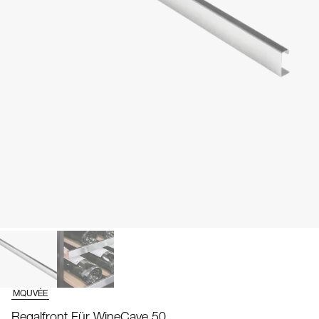
MQUVÉE
Regalfront Für WineCave 50