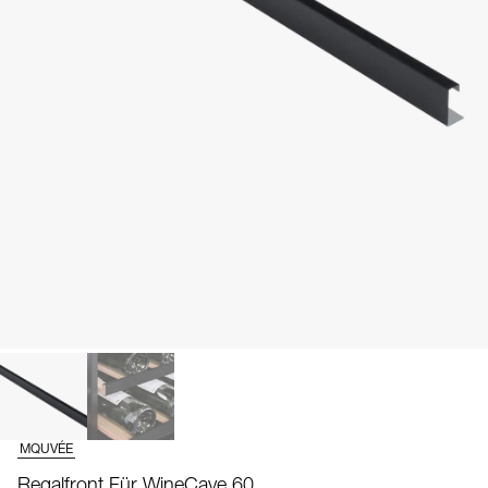
MQUVÉE
Regalfront Für WineCave 60