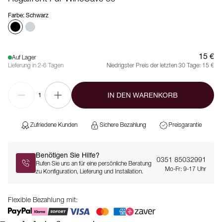
Farbe
:
Schwarz
15 €
Auf Lager
Lieferung in 2-6 Tagen
Niedrigster Preis der letzten 30 Tage:
15 €
IN DEN WARENKORB
1
Zufriedene Kunden
Sichere Bezahlung
Preisgarantie
Benötigen Sie Hilfe?
0351 85032991
Rufen Sie uns an für eine persönliche Beratung
Mo-Fr: 9-17 Uhr
zu Konfiguration, Lieferung und Installation.
Flexible Bezahlung mit: