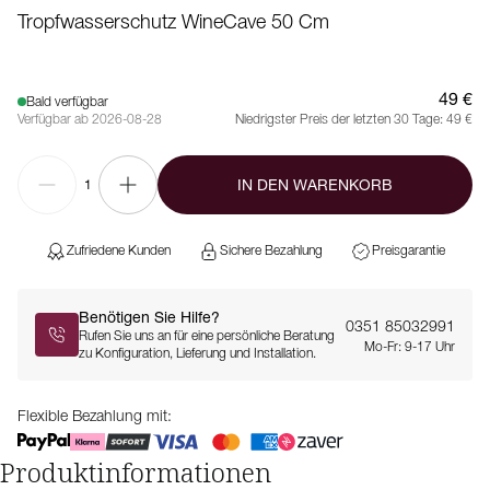
Tropfwasserschutz WineCave 50 Cm
49 €
Bald verfügbar
Verfügbar ab 2026-08-28
Niedrigster Preis der letzten 30 Tage:
49 €
IN DEN WARENKORB
1
Zufriedene Kunden
Sichere Bezahlung
Preisgarantie
Benötigen Sie Hilfe?
0351 85032991
Rufen Sie uns an für eine persönliche Beratung
Mo-Fr: 9-17 Uhr
zu Konfiguration, Lieferung und Installation.
Flexible Bezahlung mit:
Produktinformationen