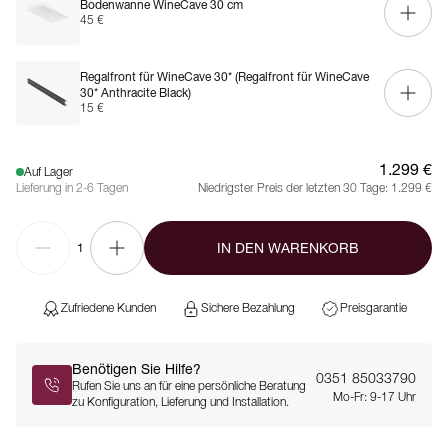
Bodenwanne WineCave 30 cm
45 €
Regalfront für WineCave 30*
(Regalfront für WineCave
30* Anthracite Black)
15 €
1.299 €
Auf Lager
Lieferung in 2-6 Tagen
Niedrigster Preis der letzten 30 Tage:
1.299 €
IN DEN WARENKORB
1
Zufriedene Kunden
Sichere Bezahlung
Preisgarantie
Benötigen Sie Hilfe?
0351 85033790
Rufen Sie uns an für eine persönliche Beratung
Mo-Fr: 9-17 Uhr
zu Konfiguration, Lieferung und Installation.