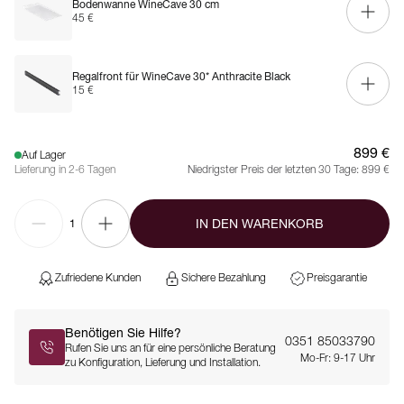
Bodenwanne WineCave 30 cm
45 €
Regalfront für WineCave 30* Anthracite Black
15 €
899 €
Auf Lager
Lieferung in 2-6 Tagen
Niedrigster Preis der letzten 30 Tage:
899 €
IN DEN WARENKORB
1
Zufriedene Kunden
Sichere Bezahlung
Preisgarantie
Benötigen Sie Hilfe?
0351 85033790
Rufen Sie uns an für eine persönliche Beratung
Mo-Fr: 9-17 Uhr
zu Konfiguration, Lieferung und Installation.