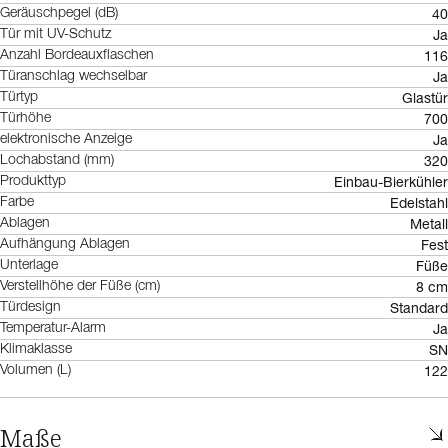
40
Geräuschpegel (dB)
Ja
Tür mit UV-Schutz
116
Anzahl Bordeauxflaschen
Ja
Türanschlag wechselbar
Glastür
Türtyp
700
Türhöhe
Ja
elektronische Anzeige
320
Lochabstand (mm)
Einbau-Bierkühler
Produkttyp
Edelstahl
Farbe
Metall
Ablagen
Fest
Aufhängung Ablagen
Füße
Unterlage
8 cm
Verstellhöhe der Füße (cm)
Standard
Türdesign
Ja
Temperatur-Alarm
SN
Klimaklasse
122
Volumen (L)
Maße