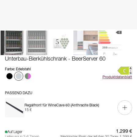
Unterbau-Bierkühlschrank - BeerServer 60
Farbe
:
Edelstahl
Produktdatenblatt
PASSEND DAZU
Regalfront für WineCave 60 (Anthracite Black)
15 €
1.299 €
Auf Lager
Lieferung in 2-6 Tagen
Niedrigster Preis der letzten 30 Tage:
1.299 €