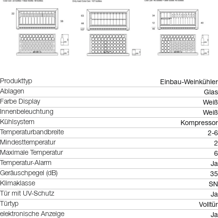
Einbau-Weinkühler
Produkttyp
Glas
Ablagen
Weiß
Farbe Display
Weiß
Innenbeleuchtung
Kompressor
Kühlsystem
2-6
Temperaturbandbreite
2
Mindesttemperatur
6
Maximale Temperatur
Ja
Temperatur-Alarm
35
Geräuschpegel (dB)
SN
Klimaklasse
Ja
Tür mit UV-Schutz
Volltür
Türtyp
Ja
elektronische Anzeige