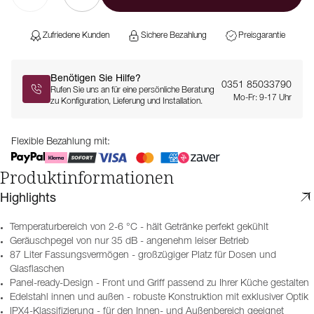
Zufriedene Kunden
Sichere Bezahlung
Preisgarantie
Benötigen Sie Hilfe?
0351 85033790
Rufen Sie uns an für eine persönliche Beratung
Mo-Fr: 9-17 Uhr
zu Konfiguration, Lieferung und Installation.
Flexible Bezahlung mit:
Produktinformationen
Highlights
Temperaturbereich von 2-6 °C - hält Getränke perfekt gekühlt
Geräuschpegel von nur 35 dB - angenehm leiser Betrieb
87 Liter Fassungsvermögen - großzügiger Platz für Dosen und
Glasflaschen
Panel-ready-Design - Front und Griff passend zu Ihrer Küche gestalten
Edelstahl innen und außen - robuste Konstruktion mit exklusiver Optik
IPX4-Klassifizierung - für den Innen- und Außenbereich geeignet