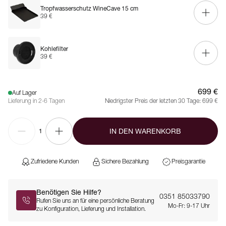
Tropfwasserschutz WineCave 15 cm
39 €
Kohlefilter
39 €
699 €
Auf Lager
Lieferung in 2-6 Tagen
Niedrigster Preis der letzten 30 Tage:
699 €
IN DEN WARENKORB
1
Zufriedene Kunden
Sichere Bezahlung
Preisgarantie
Benötigen Sie Hilfe?
0351 85033790
Rufen Sie uns an für eine persönliche Beratung
Mo-Fr: 9-17 Uhr
zu Konfiguration, Lieferung und Installation.