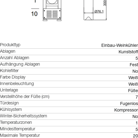
Einbau-Weinkühler
Produkttyp
Kunststoff
Ablagen
5
Anzahl Ablagen
Fest
Aufhängung Ablagen
No
Kohlefilter
Weiß
Farbe Display
Weiß
Innenbeleuchtung
Füße
Unterlage
7
Verstellhöhe der Füße (cm)
Fugenlos
Türdesign
Kompressor
Kühlsystem
No
Winter-Sicherheitssystem
1
Temperaturzonen
5
Mindesttemperatur
20
Maximale Temperatur