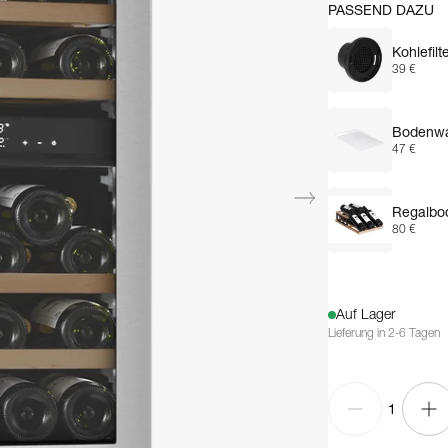
PASSEND DAZU
Kohlefilt
39 €
Bodenwa
47 €
Regalbo
80 €
Auf Lager
Lieferung in 2-6 Tagen
1