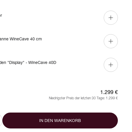
er
nne WineCave 40 cm
den "Display" - WineCave 40D
1.299 €
Niedrigster Preis der letzten 30 Tage:
1.299 €
IN DEN WARENKORB