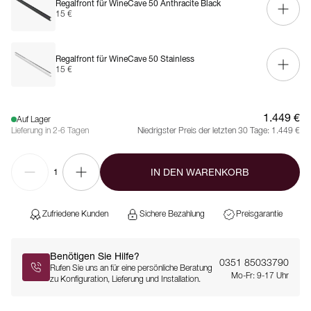
Regalfront für WineCave 50 Anthracite Black
15 €
Regalfront für WineCave 50 Stainless
15 €
1.449 €
Auf Lager
Lieferung in 2-6 Tagen
Niedrigster Preis der letzten 30 Tage:
1.449 €
IN DEN WARENKORB
1
Zufriedene Kunden
Sichere Bezahlung
Preisgarantie
Benötigen Sie Hilfe?
0351 85033790
Rufen Sie uns an für eine persönliche Beratung
Mo-Fr: 9-17 Uhr
zu Konfiguration, Lieferung und Installation.