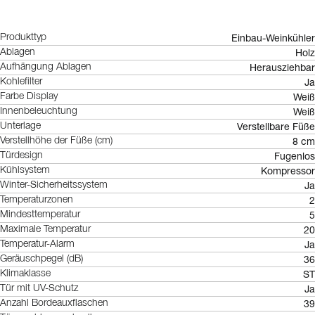
Einbau-Weinkühler
Produkttyp
Holz
Ablagen
Herausziehbar
Aufhängung Ablagen
Ja
Kohlefilter
Weiß
Farbe Display
Weiß
Innenbeleuchtung
Verstellbare Füße
Unterlage
8 cm
Verstellhöhe der Füße (cm)
Fugenlos
Türdesign
Kompressor
Kühlsystem
Ja
Winter-Sicherheitssystem
2
Temperaturzonen
5
Mindesttemperatur
20
Maximale Temperatur
Ja
Temperatur-Alarm
36
Geräuschpegel (dB)
ST
Klimaklasse
Ja
Tür mit UV-Schutz
39
Anzahl Bordeauxflaschen