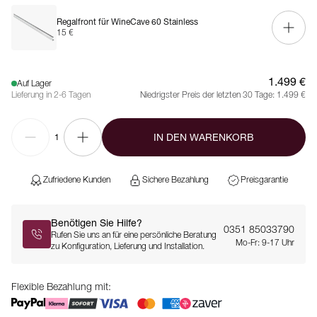
Regalfront für WineCave 60 Stainless
15 €
1.499 €
Auf Lager
Lieferung in 2-6 Tagen
Niedrigster Preis der letzten 30 Tage:
1.499 €
IN DEN WARENKORB
1
Zufriedene Kunden
Sichere Bezahlung
Preisgarantie
Benötigen Sie Hilfe?
0351 85033790
Rufen Sie uns an für eine persönliche Beratung
Mo-Fr: 9-17 Uhr
zu Konfiguration, Lieferung und Installation.
Flexible Bezahlung mit: