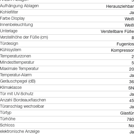
Herausziehbar
Aufhängung Ablagen
Ja
Kohlefilter
Weiß
Farbe Display
Weiß
Innenbeleuchtung
Verstellbare Füße
Unterlage
8
Verstellhöhe der Füße (cm)
Fugenlos
Türdesign
Kompressor
Kühlsystem
2
Temperaturzonen
5
Mindesttemperatur
20
Maximale Temperatur
Ja
Temperatur-Alarm
36
Geräuschpegel (dB)
SN
Klimaklasse
Ja
Tür mit UV-Schutz
45
Anzahl Bordeauxflaschen
Ja
Türanschlag wechselbar
Glastür
Türtyp
780
Türhöhe
No
Schloss
Ja
elektronische Anzeige