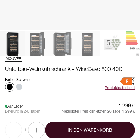
MQUVÉE
Unterbau-Weinkühlschrank - WineCave 800 40D
Farbe
:
Schwarz
Produktdatenblatt
1.299 €
Auf Lager
Lieferung in 2-6 Tagen
Niedrigster Preis der letzten 30 Tage:
1.299 €
IN DEN WARENKORB
1