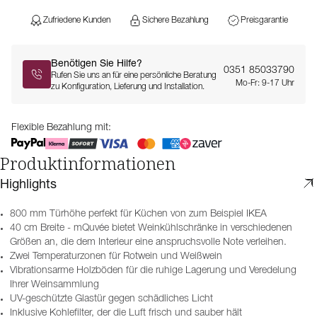
Zufriedene Kunden
Sichere Bezahlung
Preisgarantie
Benötigen Sie Hilfe?
0351 85033790
Rufen Sie uns an für eine persönliche Beratung
Mo-Fr: 9-17 Uhr
zu Konfiguration, Lieferung und Installation.
Flexible Bezahlung mit:
Produktinformationen
Highlights
800 mm Türhöhe perfekt für Küchen von zum Beispiel IKEA
40 cm Breite - mQuvée bietet Weinkühlschränke in verschiedenen
Größen an, die dem Interieur eine anspruchsvolle Note verleihen.
Zwei Temperaturzonen für Rotwein und Weißwein
Vibrationsarme Holzböden für die ruhige Lagerung und Veredelung
Ihrer Weinsammlung
UV-geschützte Glastür gegen schädliches Licht
Inklusive Kohlefilter, der die Luft frisch und sauber hält