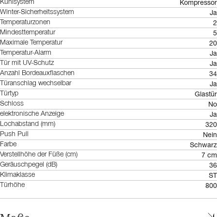
Kompressor
Kühlsystem
Ja
Winter-Sicherheitssystem
2
Temperaturzonen
5
Mindesttemperatur
20
Maximale Temperatur
Ja
Temperatur-Alarm
Ja
Tür mit UV-Schutz
34
Anzahl Bordeauxflaschen
Ja
Türanschlag wechselbar
Glastür
Türtyp
No
Schloss
Ja
elektronische Anzeige
320
Lochabstand (mm)
Nein
Push Pull
Schwarz
Farbe
7 cm
Verstellhöhe der Füße (cm)
36
Geräuschpegel (dB)
ST
Klimaklasse
800
Türhöhe