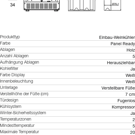
Einbau-Weinkühler
Produkttyp
Panel Ready
Farbe
Holz
Ablagen
5
Anzahl Ablagen
Herausziehbar
Aufhängung Ablagen
Ja
Kohlefilter
Weiß
Farbe Display
Weiß
Innenbeleuchtung
Verstellbare Füße
Unterlage
7 cm
Verstellhöhe der Füße (cm)
Fugenlos
Türdesign
Kompressor
Kühlsystem
Ja
Winter-Sicherheitssystem
2
Temperaturzonen
5
Mindesttemperatur
20
Maximale Temperatur