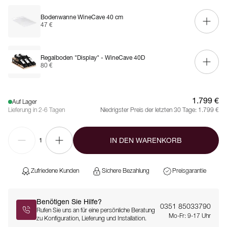
Bodenwanne WineCave 40 cm
47 €
Regalboden "Display" - WineCave 40D
80 €
1.799 €
Auf Lager
Lieferung in 2-6 Tagen
Niedrigster Preis der letzten 30 Tage:
1.799 €
IN DEN WARENKORB
1
Zufriedene Kunden
Sichere Bezahlung
Preisgarantie
Benötigen Sie Hilfe?
0351 85033790
Rufen Sie uns an für eine persönliche Beratung
Mo-Fr: 9-17 Uhr
zu Konfiguration, Lieferung und Installation.