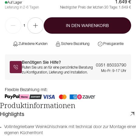
1.649 €
Auf Lager
Lieferung in 2-6 Tagen
Niedrigster Preis der letzten 30 Tage:
1.649 €
IN DEN WARENKORB
1
Zufriedene Kunden
Sichere Bezahlung
Preisgarantie
Benötigen Sie Hilfe?
0351 85033790
Rufen Sie uns an für eine persönliche Beratung
Mo-Fr: 9-17 Uhr
zu Konfiguration, Lieferung und Installation.
Flexible Bezahlung mit:
Produktinformationen
Highlights
Vollintegrierbarer Weinkühlschrank mit technical door zur Montage einer
eigenen Küchenfront