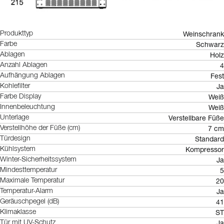
Weinschrank
Produkttyp
Schwarz
Farbe
Holz
Ablagen
4
Anzahl Ablagen
Fest
Aufhängung Ablagen
Ja
Kohlefilter
Weiß
Farbe Display
Weiß
Innenbeleuchtung
Verstellbare Füße
Unterlage
7 cm
Verstellhöhe der Füße (cm)
Standard
Türdesign
Kompressor
Kühlsystem
Ja
Winter-Sicherheitssystem
5
Mindesttemperatur
20
Maximale Temperatur
Ja
Temperatur-Alarm
41
Geräuschpegel (dB)
ST
Klimaklasse
Ja
Tür mit UV-Schutz