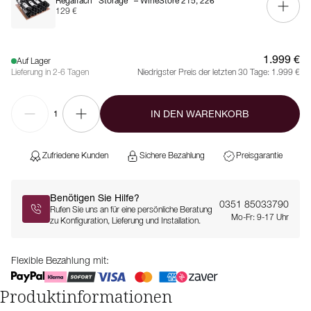
Regalfach ''Storage'' – WineStore 215, 226
129 €
1.999 €
Auf Lager
Lieferung in 2-6 Tagen
Niedrigster Preis der letzten 30 Tage:
1.999 €
IN DEN WARENKORB
1
Zufriedene Kunden
Sichere Bezahlung
Preisgarantie
Benötigen Sie Hilfe?
0351 85033790
Rufen Sie uns an für eine persönliche Beratung
Mo-Fr: 9-17 Uhr
zu Konfiguration, Lieferung und Installation.
Flexible Bezahlung mit:
Produktinformationen