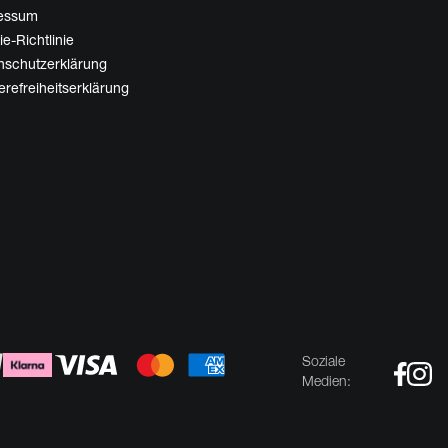
essum
e-Richtlinie
nschutzerklärung
erefreiheitserklärung
Soziale
Medien: