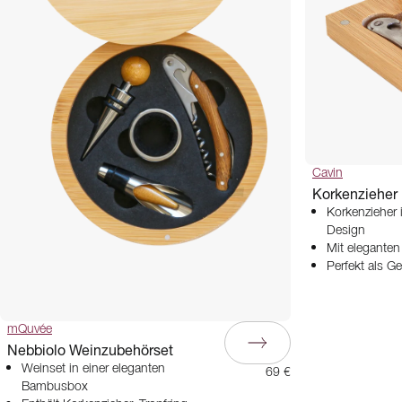
Cavin
Korkenzieher
Korkenzieher 
Design
Mit elegante
Perfekt als G
mQuvée
Nebbiolo Weinzubehörset
Weinset in einer eleganten
69 €
Bambusbox