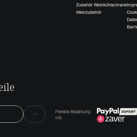
Zubehör Weinkühlschrank
Impr
Weinzubehör
Cooki
Date
Barri
ile
Flexible Bezahlung
mit: