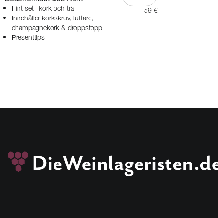
Fint set i kork och trä
59 €
Innehåller korkskruv, luftare,
champagnekork & droppstopp
Presenttips