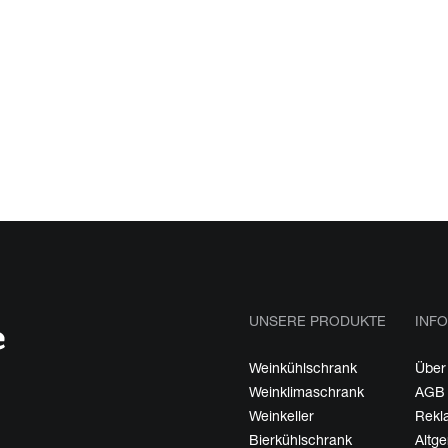
UNSERE PRODUKTE
INFO
Weinkühlschrank
Über
Weinklimaschrank
AGB
Weinkeller
Rekl
Bierkühlschrank
Altg