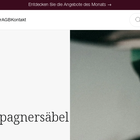
Entdecken Sie die Angebote des Monats →
r
AGB
Kontakt
pagnersäbel