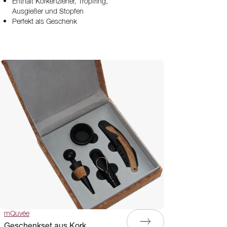
Enthält Korkenzieher, Tropfring,
Ausgießer und Stopfen
Perfekt als Geschenk
mQuvée
Geschenkset aus Kork