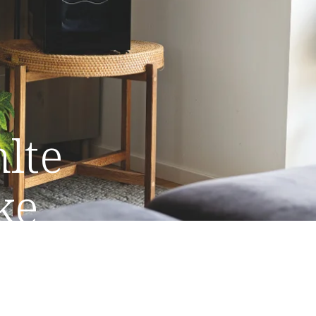
lte
ke
Polar Collection,
bot gilt bis