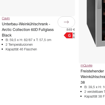
Cavin
Unterbau-Weinkühlschrank -
Arctic Collection 60D Fullglass
849 €
Black
B: 59,5 x H: 82/87 x T: 57,5 cm
2 Temperaturzonen
Kapazität 46 Flaschen
mQuvée
Freistehender
Weinkühlschra
38
B: 39,5 x H: 
2 verstellbare
Kapazität 38 