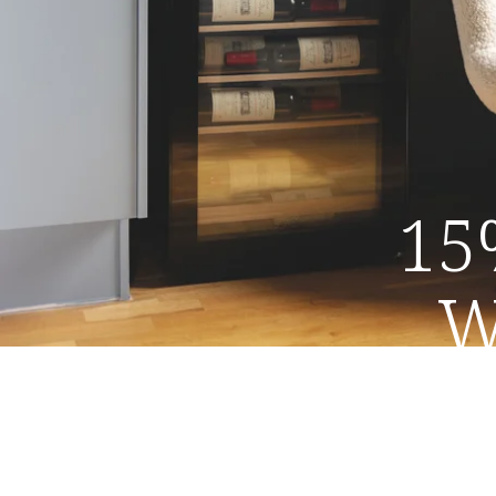
15
W
Sichern Sie sich
Tundra Coll