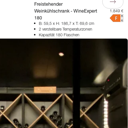
Freistehender
Weinkühlschrank - WineExpert
1.849 €
180
B: 59,5 x H: 186,7 x T: 69,6 cm
2 verstellbare Temperaturzonen
Kapazität 180 Flaschen