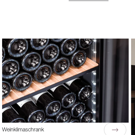
01
02
03
Weinklimaschrank