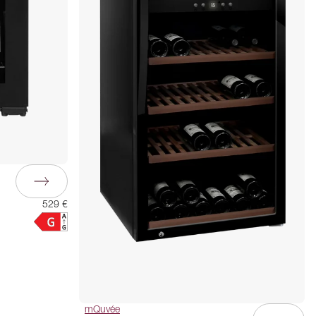
529 €
mQuvée