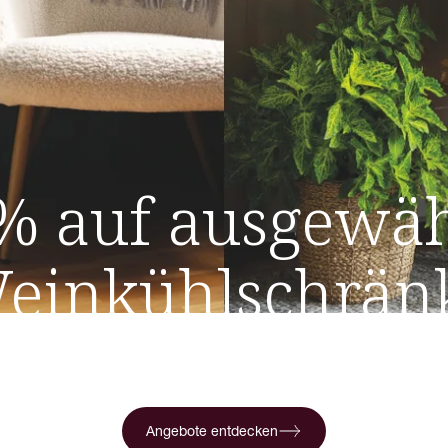
% auf ausgewäh
einkühlschrän
 jetzt 15% Rabatt auf Weinkühlschränke aus den Serien 
ection und Scandinavian Collection von Cavin. Das Ange
einschließlich 31.08.
Angebote entdecken