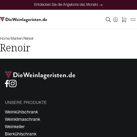
Entdecken Sie die Angebote des Monats →
Home
/
Marken
/
Renoir
Renoir
UNSERE PRODUKTE
Weinkühlschrank
Weinklimaschrank
Weinkeller
Bierkühlschrank