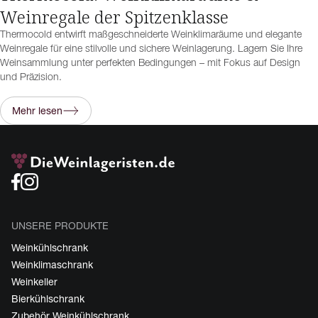
Weinregale der Spitzenklasse
Thermocold entwirft maßgeschneiderte Weinklimaräume und elegante
Weinregale für eine stilvolle und sichere Weinlagerung. Lagern Sie Ihre
Weinsammlung unter perfekten Bedingungen – mit Fokus auf Design
und Präzision.
Mehr lesen
UNSERE PRODUKTE
Weinkühlschrank
Weinklimaschrank
Weinkeller
Bierkühlschrank
Zubehör Weinkühlschrank