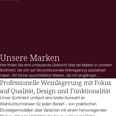
Unsere Marken
Hier finden Sie eine umfassende Übersicht über die Marken in unserem
Sortiment, die sich auf die professionelle Weinlagerung spezialisiert
haben. Wir führen ausschließlich Marken, die mit langjähriger
Professionelle Weinlagerung mit Fokus
Erfahrung Weinkühlschränke und Weinklimaschränke entwickeln, die
den fünf goldenen Regeln der Weinlagerung entsprechen. Dabei stehen
auf Qualität, Design und Funktionalität
Qualität, Funktionalität und ein durchdachtes Design im Mittelpunkt,
sodass Sie für jede Anforderung das passende Modell finden.
Unser Sortiment umfasst eine breite Auswahl an
Weinkühlschränken für jeden Bedarf – von praktischen
Einsteigermodellen über Varianten mit einem hervorragenden